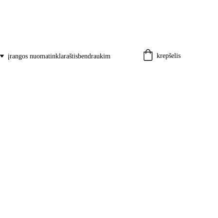
krepšelis
įrangos nuoma
tinklaraštis
bendraukim