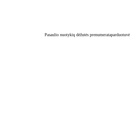
Pasaulio nuotykių dėžutės prenumerata
parduotuvė