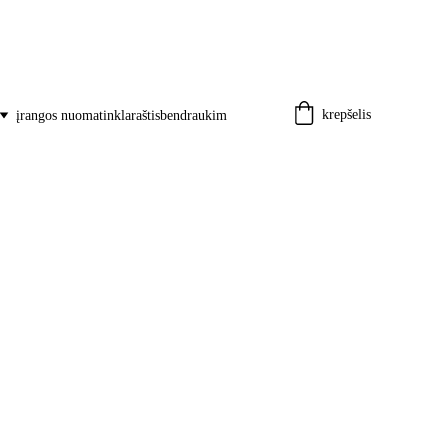
krepšelis
įrangos nuoma
tinklaraštis
bendraukim