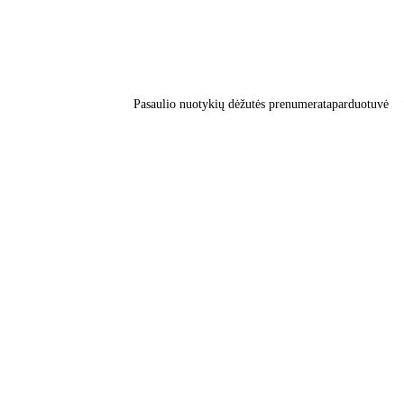
Pasaulio nuotykių dėžutės prenumerata
parduotuvė