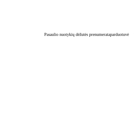
Pasaulio nuotykių dėžutės prenumerata
parduotuvė