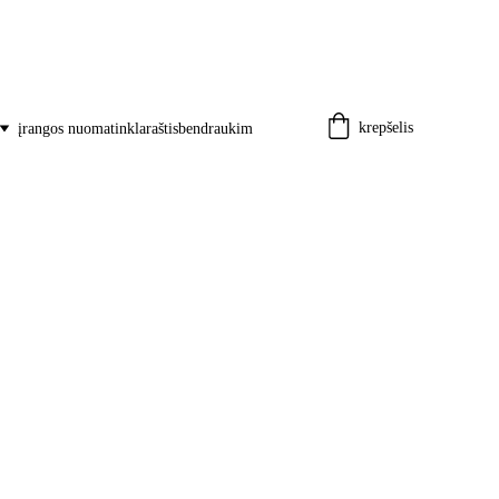
krepšelis
įrangos nuoma
tinklaraštis
bendraukim