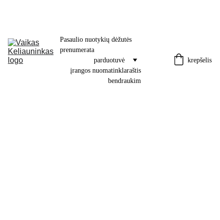
Pasaulio nuotykių dėžutės 
prenumerata
krepšelis
parduotuvė
įrangos nuoma
tinklaraštis
bendraukim