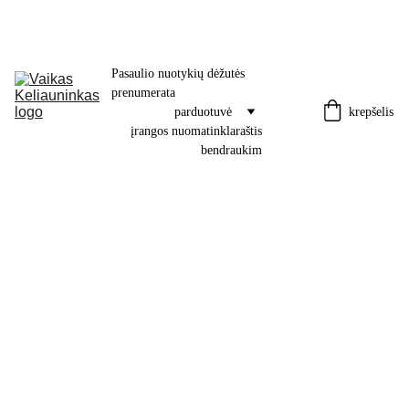
Pasaulio nuotykių dėžutės 
prenumerata
krepšelis
parduotuvė
įrangos nuoma
tinklaraštis
bendraukim