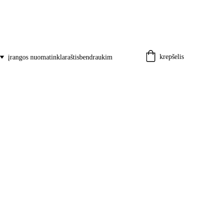
krepšelis
įrangos nuoma
tinklaraštis
bendraukim