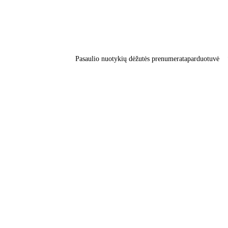
Pasaulio nuotykių dėžutės prenumerata
parduotuvė