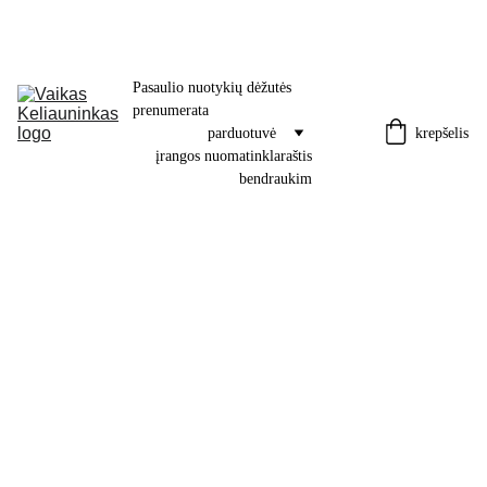
Pasaulio nuotykių dėžutės 
prenumerata
krepšelis
parduotuvė
įrangos nuoma
tinklaraštis
bendraukim