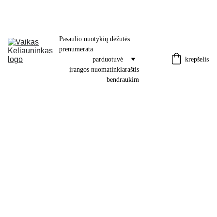
Pasaulio nuotykių dėžutės 
prenumerata
krepšelis
parduotuvė
įrangos nuoma
tinklaraštis
bendraukim