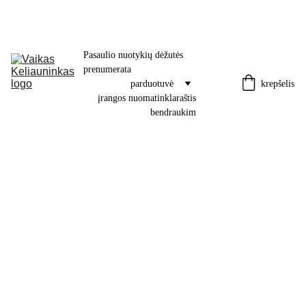
Pasaulio nuotykių dėžutės 
prenumerata
krepšelis
parduotuvė
įrangos nuoma
tinklaraštis
bendraukim