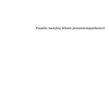
Pasaulio nuotykių dėžutės prenumerata
parduotuvė