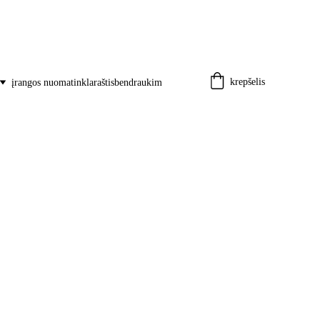
krepšelis
įrangos nuoma
tinklaraštis
bendraukim