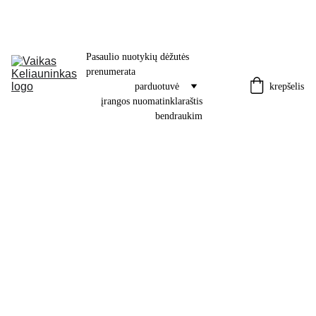
Pasaulio nuotykių dėžutės 
prenumerata
krepšelis
parduotuvė
įrangos nuoma
tinklaraštis
bendraukim
Kelioninė lovelė-maniežas