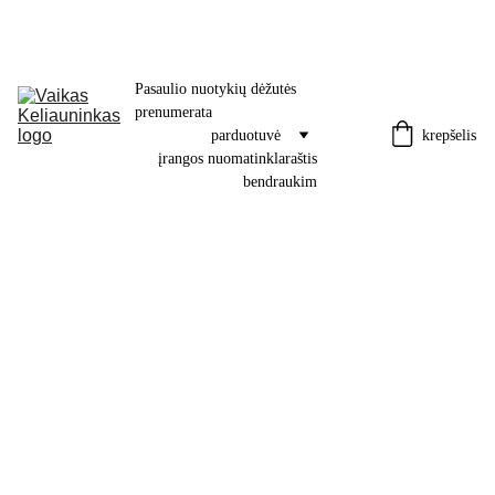
Pasaulio nuotykių dėžutės 
prenumerata
krepšelis
parduotuvė
įrangos nuoma
tinklaraštis
bendraukim