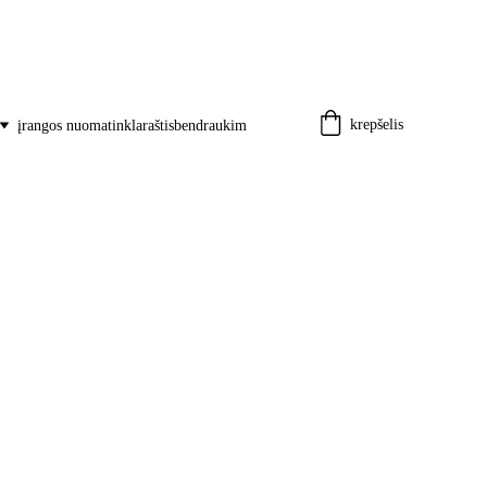
krepšelis
įrangos nuoma
tinklaraštis
bendraukim