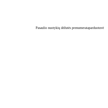
Pasaulio nuotykių dėžutės prenumerata
parduotuvė