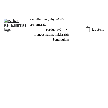
Pasaulio nuotykių dėžutės 
prenumerata
krepšelis
parduotuvė
įrangos nuoma
tinklaraštis
bendraukim