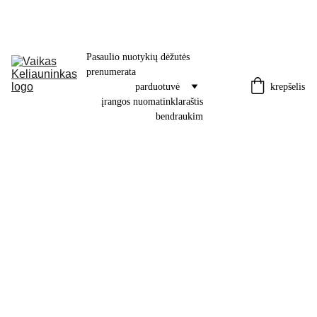
Pasaulio nuotykių dėžutės 
prenumerata
krepšelis
parduotuvė
įrangos nuoma
tinklaraštis
bendraukim