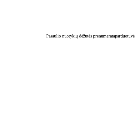
Pasaulio nuotykių dėžutės prenumerata
parduotuvė
5/23/2024
2 min read