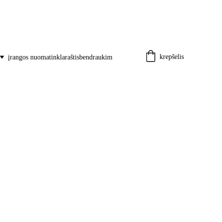
krepšelis
įrangos nuoma
tinklaraštis
bendraukim