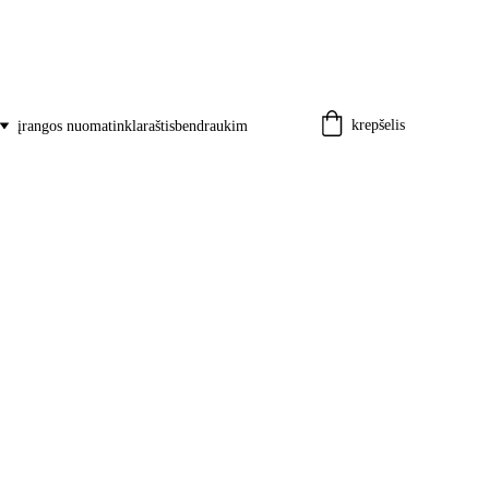
krepšelis
įrangos nuoma
tinklaraštis
bendraukim