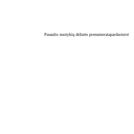
Pasaulio nuotykių dėžutės prenumerata
parduotuvė