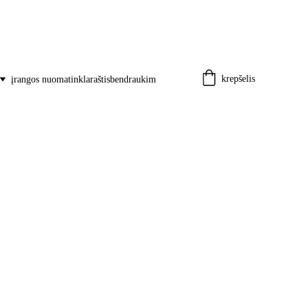
krepšelis
įrangos nuoma
tinklaraštis
bendraukim