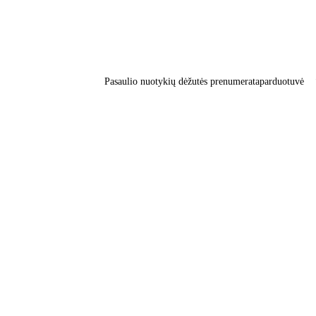
Pasaulio nuotykių dėžutės prenumerata
parduotuvė