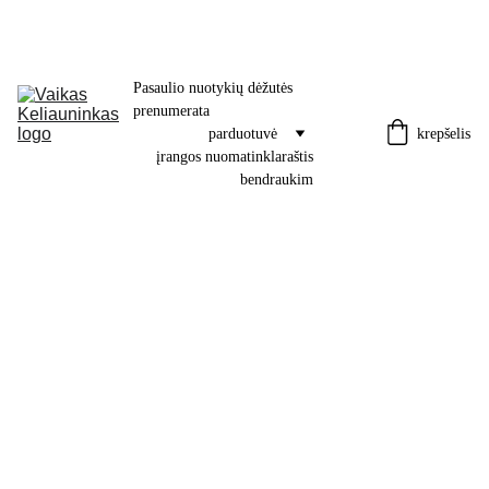
Pasaulio nuotykių dėžutės 
prenumerata
krepšelis
parduotuvė
įrangos nuoma
tinklaraštis
bendraukim