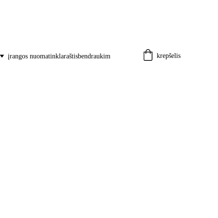
krepšelis
įrangos nuoma
tinklaraštis
bendraukim