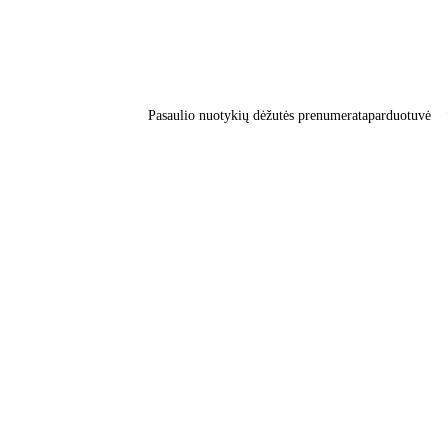
Pasaulio nuotykių dėžutės prenumerata
parduotuvė